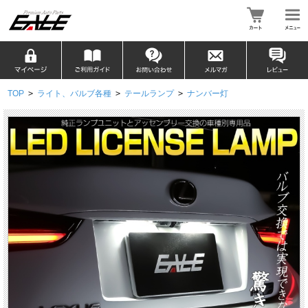
TOP
>
ライト、バルブ各種
>
テールランプ
>
ナンバー灯