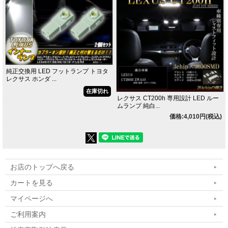
純正交換用 LED フットランプ トヨタ
レクサス ホンダ ...
在庫切れ
レクサス CT200h 専用設計 LED ルー
ムランプ 純白...
価格:4,010円(税込)
お店のトップへ戻る
カートを見る
マイページへ
ご利用案内