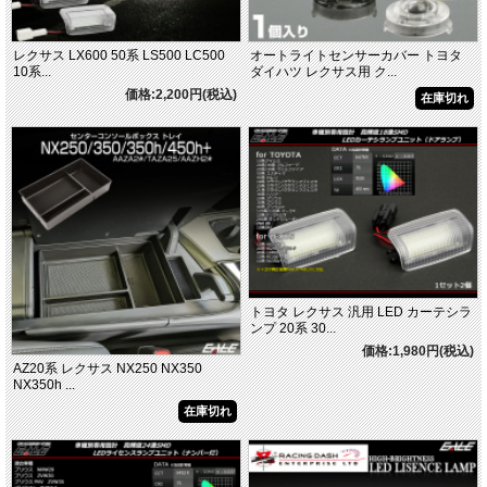
レクサス LX600 50系 LS500 LC500
オートライトセンサーカバー トヨタ
10系...
ダイハツ レクサス用 ク...
価格:2,200円(税込)
在庫切れ
トヨタ レクサス 汎用 LED カーテシラ
ンプ 20系 30...
価格:1,980円(税込)
AZ20系 レクサス NX250 NX350
NX350h ...
在庫切れ