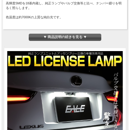
高輝度SMDを18基内蔵し、純正ランプやバルブ交換等と比べ、ナンバー廻りを明
るく照らします。
色温度は約7000Kの上質な純白光です。
商品概要
■商品番号：R-394
▼ 商品説明の続きを見る ▼
■LEDライセンスランプ
■動作電圧：DC6V
■消費電力：1.0W/個
■色温度：7000K（ホワイト）
■入数：2個
適合車種
■トヨタ用
・70系 カムリ H29.7- AXVA7#/ASV7#/GSV7#/AXVH7#
・210系 クラウン H27.4-H30.4 ※後期のみ GRS21#/AWS21#/ARS210
・220系 クラウン H30.6-R4.5 ARS220/AZSH2#/GWS224
■レクサス用
・10系 GS F H27.11-R2.9 URL10
・10系 GS250 GS300 GS300h GS350 GS450h H25.9-R2.9
ARL10/GRL1#/AWL10/GWL10
・30系 IS250 IS300 IS300h IS350 IS500 H25.4- ASE30/GSE3#/AVE3#/USE30
・10系 RC200t RC300 RC300h RC350 H26.9- ASC10/AVC10/GSC10
・10系 RC F H26.9- USC10
・50系 LS500 LS500h H29.10- VXFA50/GVF50/VXFA55/GVF55