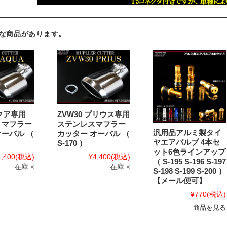
な商品があります。
アクア専用
ZVW30 プリウス専用
 マフラー
ステンレスマフラー
汎用品アルミ製タイ
オーバル （
カッター オーバル （
ヤエアバルブ 4本セ
S-170 ）
ット6色ラインアップ
4,400
(税込)
¥4,400
(税込)
（ S-195 S-196 S-197
在庫 ×
在庫 ×
S-198 S-199 S-200 ）
【メール便可】
¥770
(税込)
商品を見る