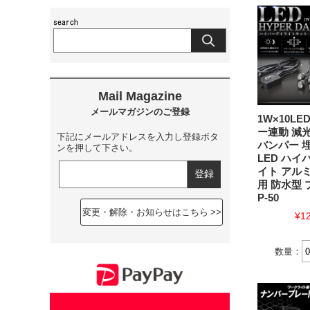
1W×10LE
ー連動 減
下記にメールアドレスを入力し登録ボタ
バンパー 
ンを押して下さい。
LED ハイ
イト アル
用 防水型
P-50
変更・解除・お知らせはこちら
¥1
数量：