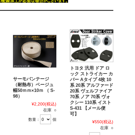
トヨタ 汎用 ドア ロ
ック ストライカー カ
サーモバンテージ
バー Aタイプ 4枚 10
（耐熱布）ベージュ
系 20系 アルファード
幅50ｍｍ×10ｍ （ S-
20系 ヴェルファイア
98）
70系 ノア 70系 ヴォ
クシー 110系 イスト
¥2,200
(税込)
S-431 【メール便
在庫 ○
可】
数量：
個
¥550
(税込)
在庫 ○