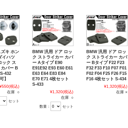
スズキ ホン
BMW 汎用 ドア ロッ
BMW 汎用 ドア ロッ
 ダイハツ
ク ストライカー カバ
ク ストライカー カバ
ロック ス
ー Aタイプ E90
ー Bタイプ F22 F23
カバー B
E91E92 E93 E60 E61
F32 F33 F10 F07 F01
S-432
E63 E64 E83 E84
F02 F04 F25 F26 F15
可】
E70 E71 4枚セット
F16 4枚セット S-434
S-433
¥550
(税込)
¥1,320
(税込)
¥1,320
(税込)
在庫 ○
在庫 ×
在庫 ○
セット
数量：
セット