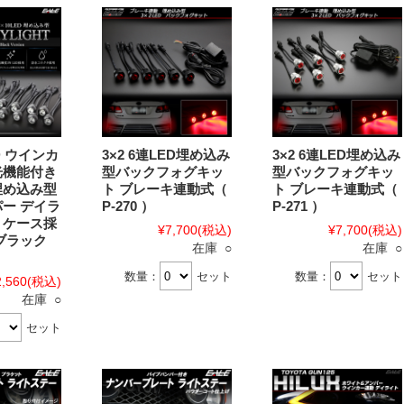
D ウインカ
3×2 6連LED埋め込み
3×2 6連LED埋め込み
光機能付き
型バックフォグキッ
型バックフォグキッ
埋め込み型
ト ブレーキ連動式（
ト ブレーキ連動式（
パー デイラ
P-270 ）
P-271 ）
ミケース採
¥7,700
(税込)
¥7,700
(税込)
 ブラック
在庫 ○
在庫 ○
数量：
セット
数量：
セット
2,560
(税込)
在庫 ○
セット