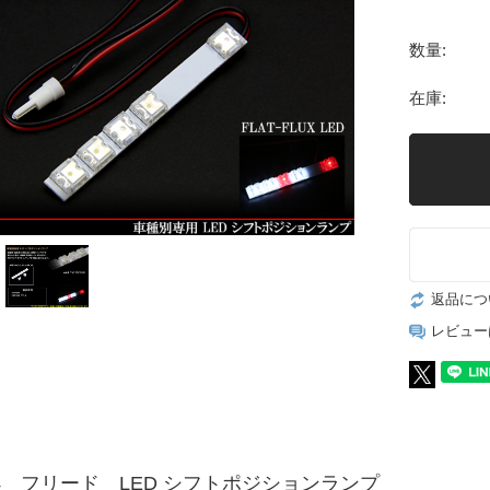
数量:
在庫:
返品につ
レビュー
B4 フリード LED シフトポジションランプ