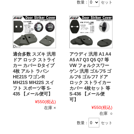
数量：
セット
適合多数 スズキ 汎用
アウディ 汎用 A1 A4
ドア ロック ストライ
A5 A7 Q3 Q5 Q7 等
カー カバー Dタイプ
VW フォルクスワー
4枚 アルト ラパン
ゲン 汎用 ゴルフ5 ゴ
HE21S ワゴンR
ルフ6 ゴルフ7 ドア
MH21S MH22S スイ
ロック ストライカー
フト スポーツ等 S-
カバー 4枚セット 等
435 【メール便可】
S-436 【メール便
可】
¥550
(税込)
¥550
(税込)
在庫 ×
在庫 ○
数量：
セット