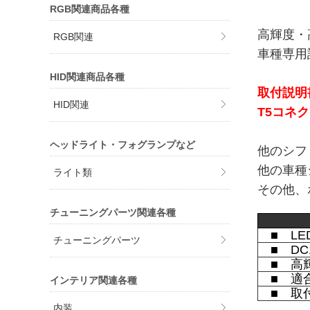
RGB関連商品各種
高輝度・
RGB関連
車種専用
HID関連商品各種
取付説明
HID関連
T5コネ
ヘッドライト・フォグランプなど
他のシフ
他の車種
ライト類
その他、
チューニングパーツ関連各種
■ LE
チューニングパーツ
■ DC
■ 高輝度
■ 適合
インテリア関連各種
■ 取付
内装