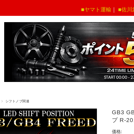
■ヤマト運輸
｜
■佐川
シフトノブ関連
GB3 
プ R-
価格: