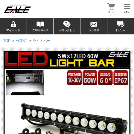
TOP
>
作業灯
>
ライトバー