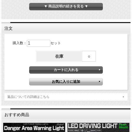
商品詳細
▼ 商品説明の続きを見る ▼
■ 5W LED×12
■ 動作電圧：DC10〜30V
■ 光束：不明
■ 防水規格：IP67
注文
■ 色温度：約6000K
■ 重量：約1.0kg
購入数：
セット
在庫
○
返品についての詳細はこちら
おすすめ商品