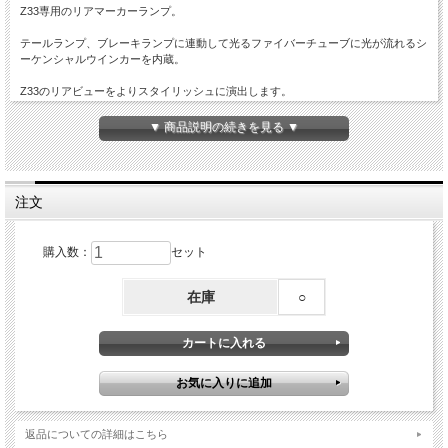
Z33専用のリアマーカーランプ。
テールランプ、ブレーキランプに連動して光るファイバーチューブに光が流れるシ
ーケンシャルウインカーを内蔵。
Z33のリアビューをよりスタイリッシュに演出します。
本体付属のスイッチ操作でシーケンシャルパターン、通常パターンの切り替えが可
▼ 商品説明の続きを見る ▼
能。
商品概要
注文
■Z33 FAIRLADY Z シーケンシャルウインカー内蔵 リアマーカーランプ
NISSAN ニッサン 日産
■レンズ色：スモークレンズ
■スモール/ブレーキ/ウインカー/バック連動
購入数：
セット
■入数：2個1セット ハイフラ防止抵抗器付き
※取付け説明書は付属していません。
在庫
○
返品についての詳細はこちら