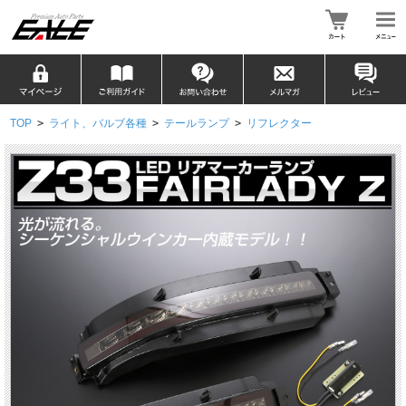
TOP
>
ライト、バルブ各種
>
テールランプ
>
リフレクター