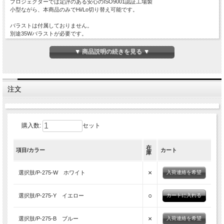
プロジェクターでは定評のある安心のISO9001認証工場製
小型ながら、本商品のみでHi/Lo切り替え可能です。
バラストは付属しておりません。
別途35Wバラストが必要です。
▼ 商品説明の続きを見る ▼
注文
購入数:
セット
在
項目/カラー
カート
庫
×
選択肢/P-275-W ホワイト
入荷連絡を希望
○
選択肢/P-275-Y イエロー
×
選択肢/P-275-B ブルー
入荷連絡を希望