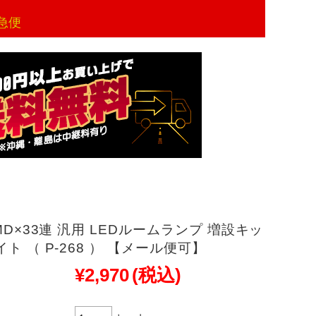
急便
SMD×33連 汎用 LEDルームランプ 増設キッ
イト （ P-268 ） 【メール便可】
¥2,970
(税込)