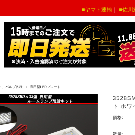
■ヤマト運輸
｜
■佐川
ト、バルブ各種
汎用型LEDプレート
3528
ト ホワ
価格:
数量: