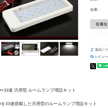
在庫:
返品につ
レビュー
MD×33連 汎用型 ルームランプ増設キット
SMDを33連搭載した汎用型のルームランプ増設キット