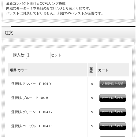
最新コンパクト設計☆CCFLリング搭載
内蔵式モーター！本商品のみでHI/LO切り替え可能です。
バラストは付属しておりません。 別途35Wバラストが必要です。
注文
購入数:
セット
在
項目/カラー
カート
庫
×
選択肢/アンバー P-104-Y
入荷連絡を希望
○
選択肢/ブルー P-104-B
○
選択肢/グリーン P-104-G
○
選択肢/パープル P-104-P