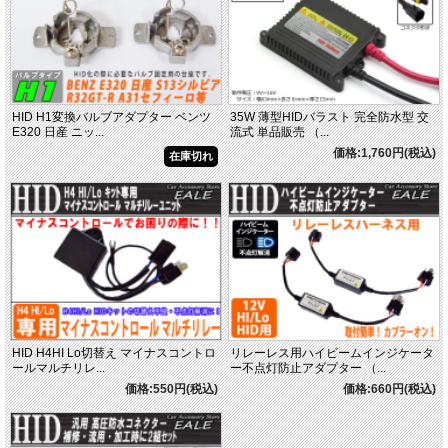
HID H1変換バルブアダプター ベンツ
35W 薄型HIDバラスト 完全防水型 交
E320 日産 ニッ...
流式 単品販売 （...
価格:1,760円(税込)
在庫切れ
HID H4HI Lo切替え マイナスコントロ
リレーレス用ハイビームインジケータ
ールマルチリレ...
ー不点灯防止アダプター （...
価格:550円(税込)
価格:660円(税込)