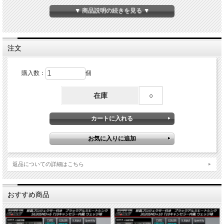
高性能SMDを使用しており、ルームランプ・ナンバー等に最適です。
▼ 商品説明の続きを見る ▼
こちらはT10×31バルブに適合します。
フェストン球なので、数ミリ違っても少々の流用は可能です。
商品サイズを目安に取付場所のご判断をお願いします。
注文
車種によっては警告灯を解除出来ない場合がございます。
また、品質向上のため、予告なく商品仕様を変更する場合がございます。予め了承
下さい。
購入数：
個
在庫
○
返品についての詳細はこちら
おすすめ商品