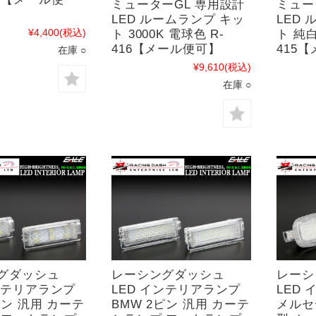
ミューターGL 専用設計
ミュー
LED ルームランプ キッ
LED
¥4,400
(税込)
ト 3000K 電球色 R-
ト 純白
416【メール便可】
415
在庫 ○
¥9,610
(税込)
在庫 ○
グダッシュ
レーシングダッシュ
レーシ
インテリアランプ
LED インテリアランプ
LED
ピン 汎用 カーテ
BMW 2ピン 汎用 カーテ
メルセ