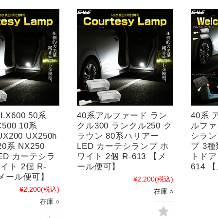
X600 50系
40系アルファード ラン
40系
C500 10系
クル300 ランクル250 ク
ルファ
UX200 UX250h
ラウン 80系ハリアー
シラン
20系 NX250
LED カーテシランプ ホ
プ 3
LED カーテシラ
ワイト 2個 R-613 【メ
トドア
イト 2個 R-
ール便可】
614
 【メール便可】
¥2,200
(税込)
¥2,200
(税込)
在庫 ○
在庫 ○