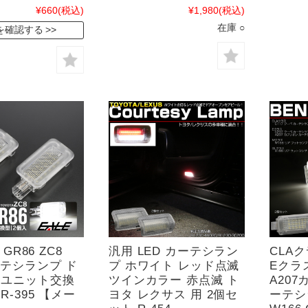
¥660
(税込)
¥1,980
(税込)
在庫 ○
を確認する
 GR86 ZC8
汎用 LED カーテシラン
CLAク
ーテシランプ ド
プ ホワイト レッド点滅
Eクラス
 ユニット交換
ツインカラー 赤点滅 ト
A207
R-395 【メー
ヨタ レクサス 用 2個セ
ーテシ