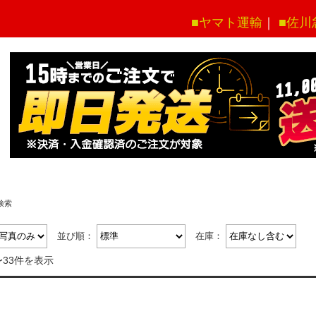
■ヤマト運輸
｜
■佐川
検索
並び順：
在庫：
〜33件を表示