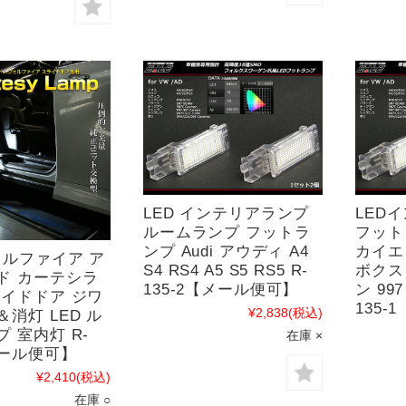
LED インテリアランプ
LED
ルームランプ フットラ
フット
ンプ Audi アウディ A4
カイエン
ェルファイア ア
S4 RS4 A5 S5 RS5 R-
ボクス
ド カーテシラ
135-2【メール便可】
ン 99
ライドドア ジワ
135-
¥2,838
(税込)
消灯 LED ル
 室内灯 R-
在庫 ×
メール便可】
¥2,410
(税込)
在庫 ○