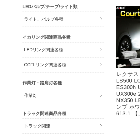
LEDバルブ/テープ/ライト類
ライト、バルブ各種
イカリング関連商品各種
LEDリング関連各種
CCFLリング関連各種
レクサス L
LS500 L
作業灯・路肩灯各種
ES300h 
UX300e 
作業灯
NX350 
ンプ ホワ
613-1
トラック関連商品各種
トラック関連