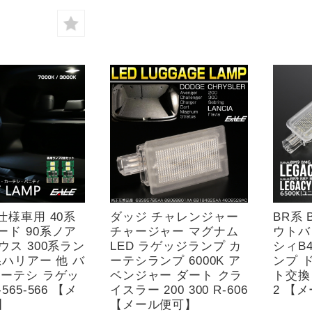
仕様車用 40系
ダッジ チャレンジャー
BR系 
ード 90系ノア
チャージャー マグナム
ウトバ
ウス 300系ラン
LED ラゲッジランプ カ
シィB4
系ハリアー 他 バ
ーテシランプ 6000K ア
ンプ 
カーテシ ラゲッ
ベンジャー ダート クラ
ト交換 
565-566 【メ
イスラー 200 300 R-606
2 【
】
【メール便可】