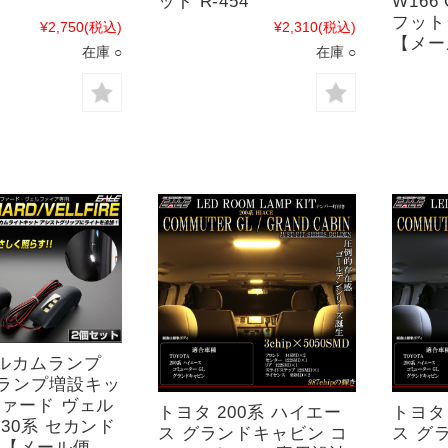
ット R-454
W166
フットラ
¥2,750
(税込)
¥2,310
(税込)
【メー
在庫 ○
在庫 ○
ェルカムランプ
ランプ増設キッ
ファード ヴェル
トヨタ 200系 ハイエー
トヨタ
30系 セカンド
ス グランドキャビン コ
ス グ
 【メール便