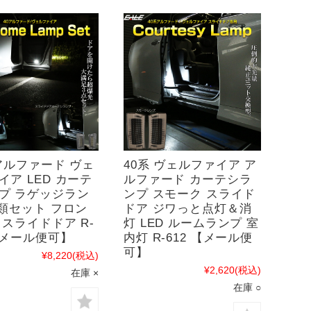
 アルファード ヴェ
40系 ヴェルファイア ア
イア LED カーテ
ルファード カーテシラ
プ ラゲッジラン
ンプ スモーク スライド
種類セット フロン
ドア ジワっと点灯＆消
 スライドドア R-
灯 LED ルームランプ 室
 【メール便可】
内灯 R-612 【メール便
可】
¥8,220
(税込)
¥2,620
(税込)
在庫 ×
在庫 ○