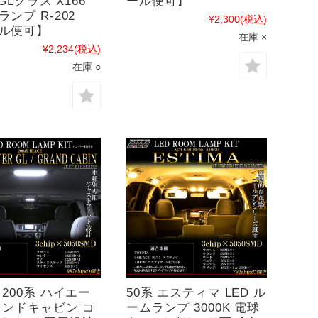
 GLクラス X166
ール便可】
ンプ R-202
¥2,300
(税込)
ル便可】
在庫 ×
¥2,234
(税込)
在庫 ○
 200系 ハイエー
50系 エスティマ LED ル
ランドキャビン コ
ームランプ 3000K 電球